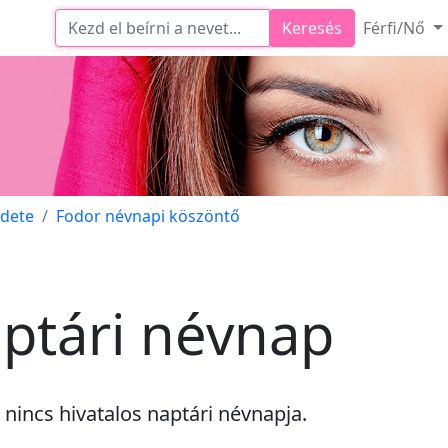
Keresés
Férfi/Nő
edete
Fodor névnapi köszöntő
ptári névnap
k
nincs
hivatalos naptári névnapja.