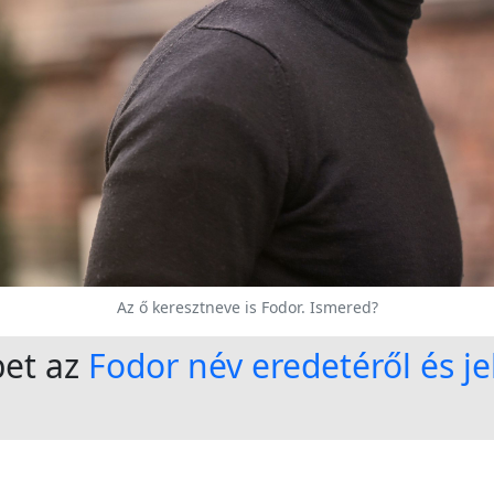
Az ő keresztneve is Fodor. Ismered?
bet az
Fodor név eredetéről és je