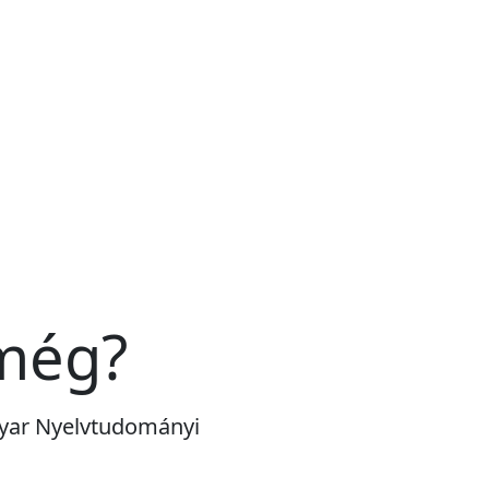
még?
agyar Nyelvtudományi