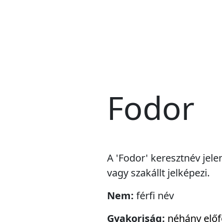
Fodor
A 'Fodor' keresztnév jele
vagy szakállt jelképezi.
Nem:
férfi név
Gyakoriság:
néhány előf