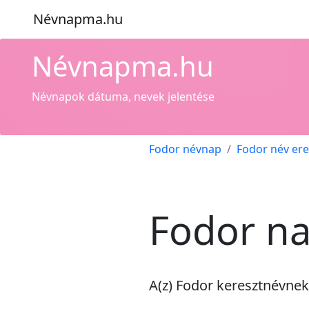
Névnapma.hu
Névnapma.hu
Névnapok dátuma, nevek jelentése
Fodor névnap
Fodor név er
Fodor na
A(z) Fodor keresztnévne