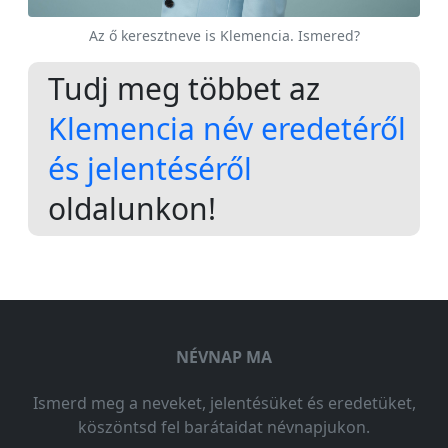
Az ő keresztneve is Klemencia. Ismered?
Tudj meg többet az
Klemencia név eredetéről
és jelentéséről
oldalunkon!
NÉVNAP MA
Ismerd meg a neveket, jelentésüket és eredetüket,
köszöntsd fel barátaidat névnapjukon.