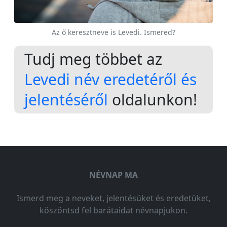
Az ő keresztneve is Levedi. Ismered?
Tudj meg többet az
Levedi név eredetéről és
jelentéséről
oldalunkon!
NÉVNAP MA
Ismerd meg a neveket, jelentésüket és eredetüket,
köszöntsd fel barátaidat névnapjukon.