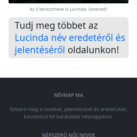
Az ő keresztneve is Lucinda. Ismered?
Tudj meg többet az
Lucinda név eredetéről és
jelentéséről
oldalunkon!
NÉVNAP MA
Ismerd meg a neveket, jelentésüket és eredetüket,
köszöntsd fel barátaidat névnapjukon.
NÉPSZERŰ NŐI NEVEK