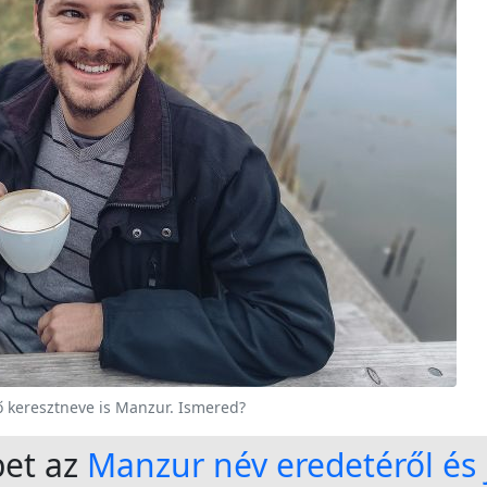
ő keresztneve is Manzur. Ismered?
bet az
Manzur név eredetéről és 