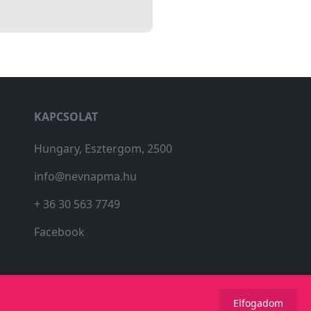
KAPCSOLAT
Hungary, Esztergom, 2500
info@nevnapma.hu
+ 36 30 563 7749
Facebook
Elfogadom