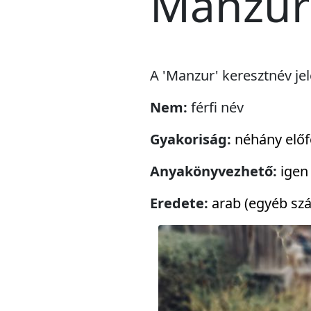
Manzur
A 'Manzur' keresztnév jel
Nem:
férfi név
Gyakoriság:
néhány előf
Anyakönyvezhető:
igen
Eredete:
arab (egyéb szá