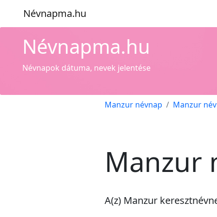
Névnapma.hu
Névnapma.hu
Névnapok dátuma, nevek jelentése
Manzur névnap
Manzur név
Manzur 
A(z) Manzur keresztnév