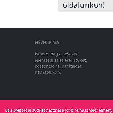
oldalunkon!
NÉVNAP MA
Ismerd meg a neveket,
jelentésüket és eredetüket,
köszöntsd fel barátaidat
névnapjukon.
Ez a weboldal sütiket használ a jobb felhasználói élmén