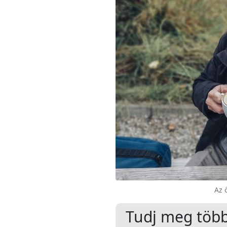
Az 
Tudj meg töb