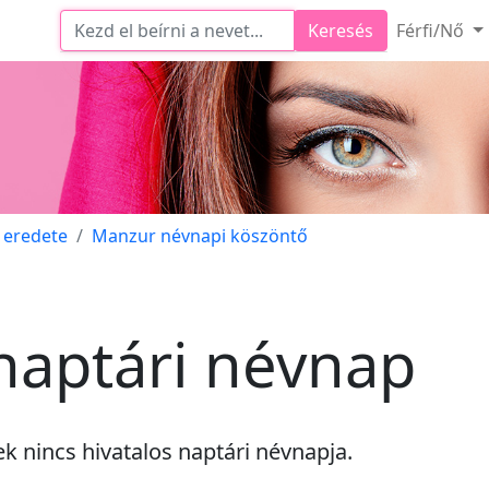
Keresés
Férfi/Nő
 eredete
Manzur névnapi köszöntő
naptári névnap
nek
nincs
hivatalos naptári névnapja.