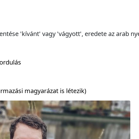
entése 'kívánt' vagy 'vágyott', eredete az arab ny
ordulás
rmazási magyarázat is létezik)