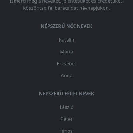
Ismerd meg a neveket, jelentésüket és eredetüket,
köszöntsd fel barátaidat névnapjukon.
NÉPSZERŰ NŐI NEVEK
Katalin
Mária
Erzsébet
Anna
NÉPSZERŰ FÉRFI NEVEK
László
Péter
János