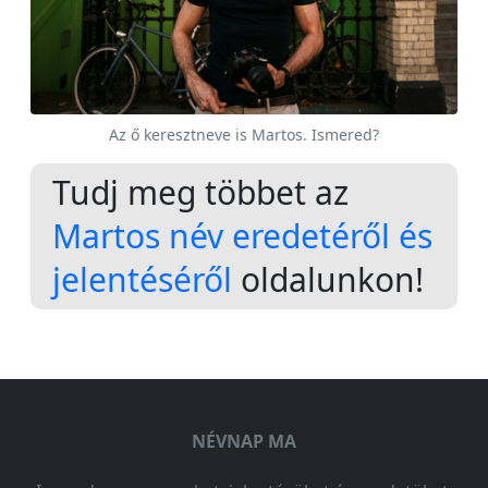
Az ő keresztneve is Martos. Ismered?
Tudj meg többet az
Martos név eredetéről és
jelentéséről
oldalunkon!
NÉVNAP MA