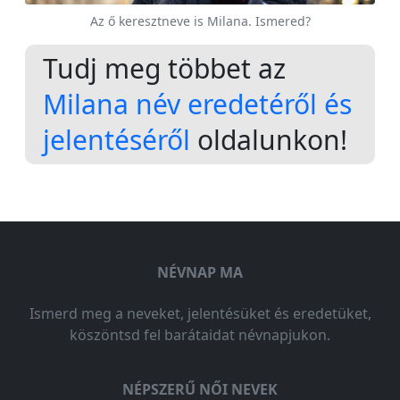
Az ő keresztneve is Milana. Ismered?
Tudj meg többet az
Milana név eredetéről és
jelentéséről
oldalunkon!
NÉVNAP MA
Ismerd meg a neveket, jelentésüket és eredetüket,
köszöntsd fel barátaidat névnapjukon.
NÉPSZERŰ NŐI NEVEK