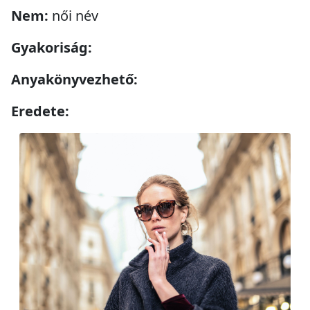
Nem:
női név
Gyakoriság:
Anyakönyvezhető:
Eredete: