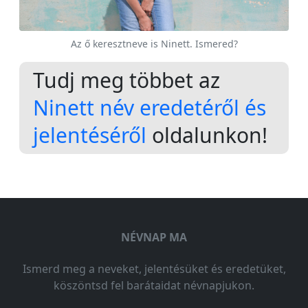
Az ő keresztneve is Ninett. Ismered?
Tudj meg többet az
Ninett név eredetéről és
jelentéséről
oldalunkon!
NÉVNAP MA
Ismerd meg a neveket, jelentésüket és eredetüket,
köszöntsd fel barátaidat névnapjukon.