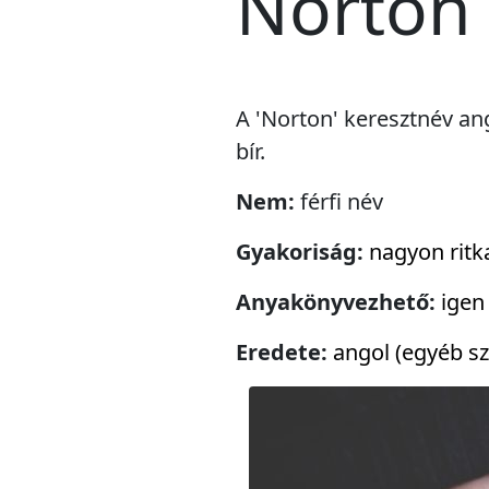
Norton
A 'Norton' keresztnév ang
bír.
Nem:
férfi név
Gyakoriság:
nagyon ritk
Anyakönyvezhető:
igen
Eredete:
angol (egyéb sz