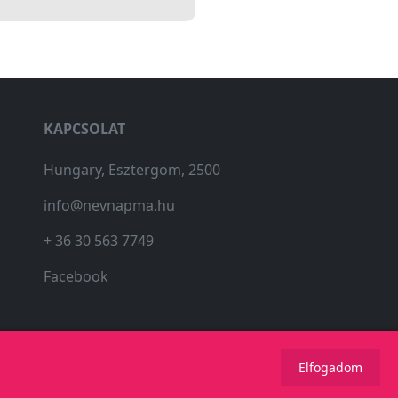
KAPCSOLAT
Hungary, Esztergom, 2500
info@nevnapma.hu
+ 36 30 563 7749
Facebook
Elfogadom