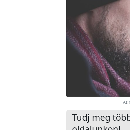
Az 
Tudj meg töb
oldalunkon!