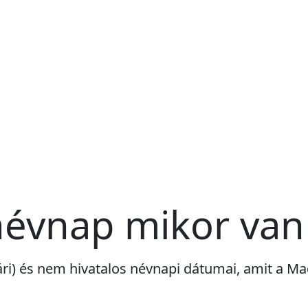
névnap mikor va
ári) és nem hivatalos névnapi dátumai, amit a 