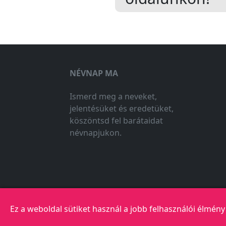
NÉVNAP MA
Ismerd meg a neveket,
jelentésüket és eredetüket,
köszöntsd fel barátaidat
névnapjukon.
Ez a weboldal sütiket használ a jobb felhasználói élmén