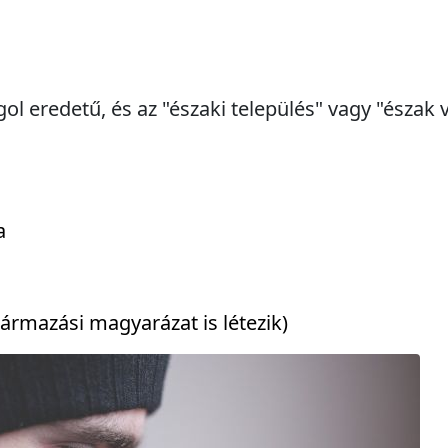
ol eredetű, és az "északi település" vagy "észak 
a
ármazási magyarázat is létezik)