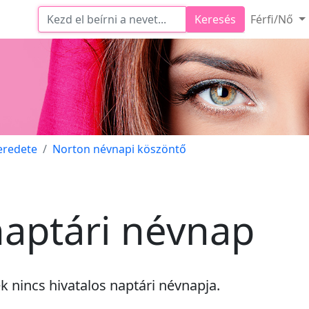
Keresés
Férfi/Nő
eredete
Norton névnapi köszöntő
aptári névnap
ek
nincs
hivatalos naptári névnapja.