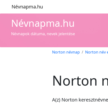
Névnapma.hu
Névnapma.hu
Névnapok dátuma, nevek jelentése
Norton névnap
Norton név 
Norton n
A(z) Norton keresztnévn