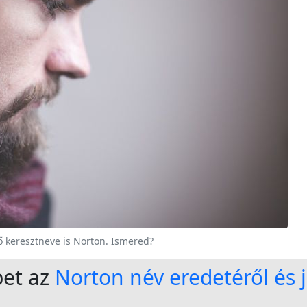
ő keresztneve is Norton. Ismered?
bet az
Norton név eredetéről és 