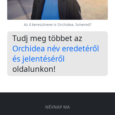
Az ő keresztneve is Orchidea. Ismered?
Tudj meg többet az
Orchidea név eredetéről
és jelentéséről
oldalunkon!
NÉVNAP MA