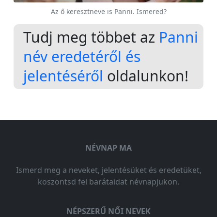
Az ő keresztneve is Panni. Ismered?
Tudj meg többet az
Panni
név eredetéről és
jelentéséről
oldalunkon!
NÉVNAP MA
Ismerd meg a neveket, jelentésüket és eredetüket,
köszöntsd fel barátaidat névnapjukon.
NÉPSZERŰ NŐI NEVEK