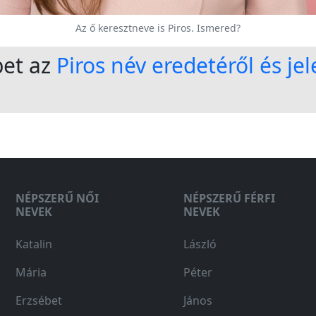
Az ő keresztneve is Piros. Ismered?
bet az
Piros név eredetéről és je
NÉPSZERŰ NŐI
NÉPSZERŰ FÉRFI
NEVEK
NEVEK
Katalin
László
Mária
Péter
Erzsébet
János