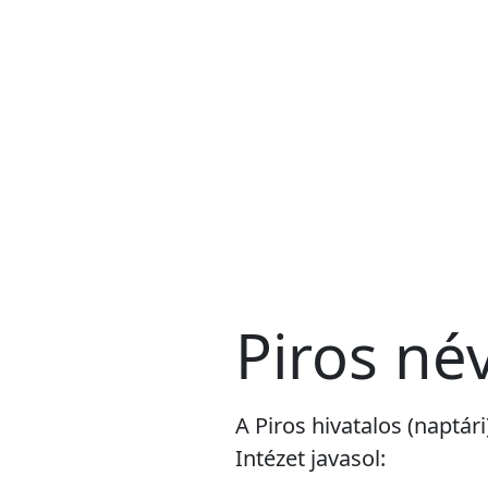
Piros né
A Piros hivatalos (naptá
Intézet javasol: