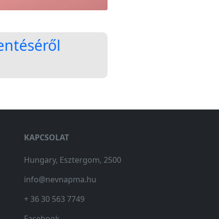
lentéséről
KAPCSOLAT
Hungary, Esztergom, 2500
info@nevnapma.hu
+ 36 30 563 7749
Facebook