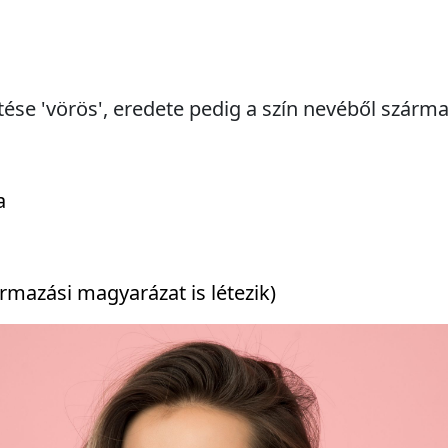
ntése 'vörös', eredete pedig a szín nevéből szárma
a
ármazási magyarázat is létezik)