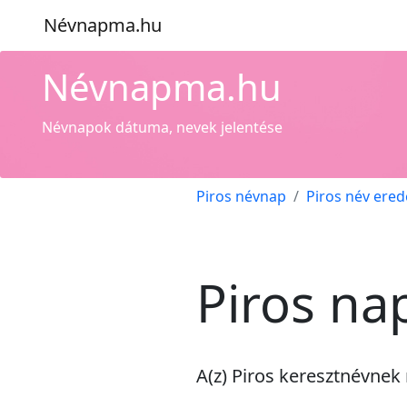
Névnapma.hu
Névnapma.hu
Névnapok dátuma, nevek jelentése
Piros névnap
Piros név ered
Piros na
A(z) Piros keresztnévnek