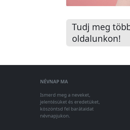
Tudj meg töb
oldalunkon!
NÉVNAP MA
Ismerd meg a neveket,
jelentésüket és eredetüket,
köszöntsd fel barátaidat
névnapjukon.