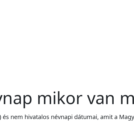
vnap mikor van 
ri) és nem hivatalos névnapi dátumai, amit a Ma