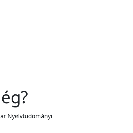
még?
gyar Nyelvtudományi