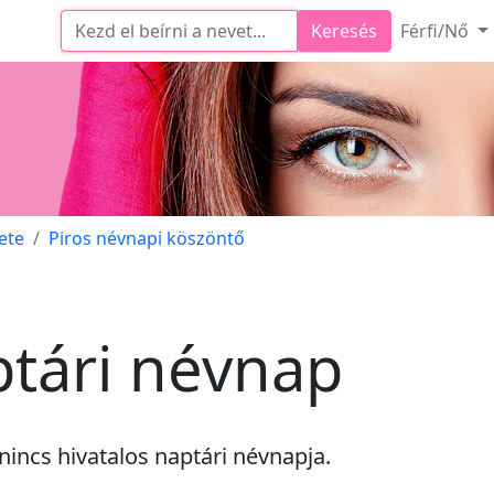
Keresés
Férfi/Nő
ete
Piros névnapi köszöntő
ptári névnap
nincs
hivatalos naptári névnapja.