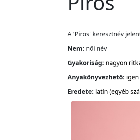
Piros
A 'Piros' keresztnév jele
Nem:
női név
Gyakoriság:
nagyon ritk
Anyakönyvezhető:
igen
Eredete:
latin (egyéb sz