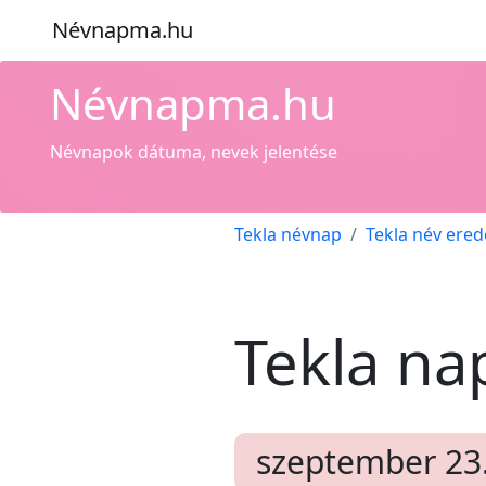
Névnapma.hu
Névnapma.hu
Névnapok dátuma, nevek jelentése
Tekla névnap
Tekla név ered
Tekla na
szeptember 23