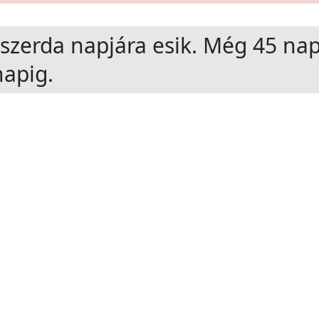
szerda
napjára esik. Még
45
nap
apig.