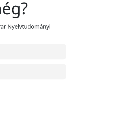
még?
gyar Nyelvtudományi