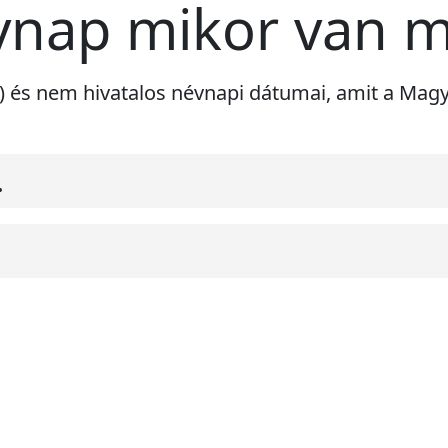
vnap mikor van 
ri) és nem hivatalos névnapi dátumai, amit a Ma
.