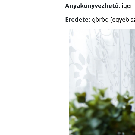
Anyakönyvezhető:
igen
Eredete:
görög (egyéb sz