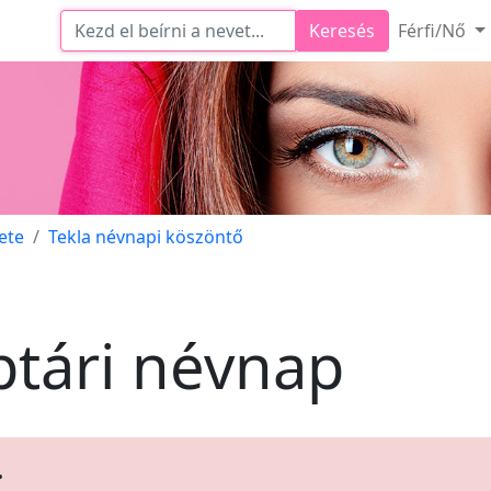
Keresés
Férfi/Nő
ete
Tekla névnapi köszöntő
ptári névnap
.