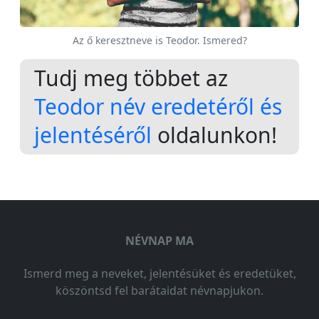
Az ő keresztneve is Teodor. Ismered?
Tudj meg többet az
Teodor név eredetéről és
jelentéséről
oldalunkon!
NÉVNAP MA
Ismerd meg a neveket, jelentésüket és eredetüket,
köszöntsd fel barátaidat névnapjukon.