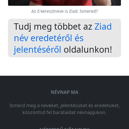
Az ő keresztneve is Ziad. Ismered?
Tudj meg többet az
Ziad
név eredetéről és
jelentéséről
oldalunkon!
NÉVNAP MA
Ismerd meg a neveket, jelentésüket és eredetüket,
köszöntsd fel barátaidat névnapjukon.