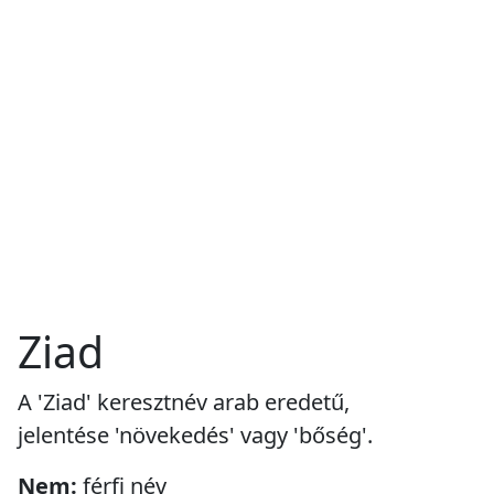
Ziad
A 'Ziad' keresztnév arab eredetű,
jelentése 'növekedés' vagy 'bőség'.
Nem:
férfi név