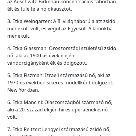
az Auschwitz-Birkenau koncentrációs táborban
élt és túlélte a holokausztot.
3. Etka Weingarten: A II. világháború alatt zsidó
menekült volt, és végül az Egyesült Államokba
menekült.
4. Etka Glassman: Oroszországi születésű zsidó
nő, aki az 1900-as évek elején
vándorcigányként élt és dolgozott.
5. Etka Fiszman: Izraeli származású nő, aki az
1970-es években sikeres modellként dolgozott
New Yorkban.
6. Etka Mancini: Olaszországból származó nő,
aki a 20. század elején híres operaénekesnő
volt.
7. Etka Peltzer: Lengyel származású zsidó nő,