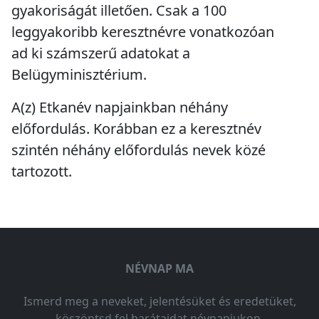
gyakoriságát illetően. Csak a 100
leggyakoribb keresztnévre vonatkozóan
ad ki számszerű adatokat a
Belügyminisztérium.
A(z) Etkanév napjainkban
néhány
előfordulás
. Korábban ez a keresztnév
szintén
néhány előfordulás
nevek közé
tartozott.
NÉVNAP MA
Ismerd meg a neveket, jelentésüket és eredetüket,
köszöntsd fel barátaidat névnapjukon.