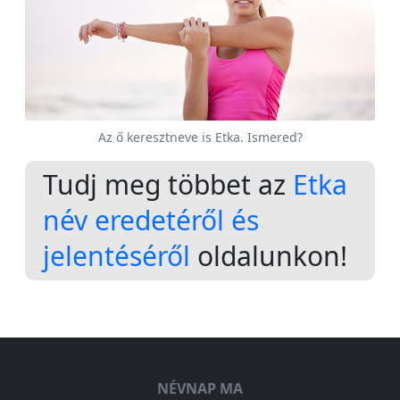
Az ő keresztneve is Etka. Ismered?
Tudj meg többet az
Etka
név eredetéről és
jelentéséről
oldalunkon!
NÉVNAP MA